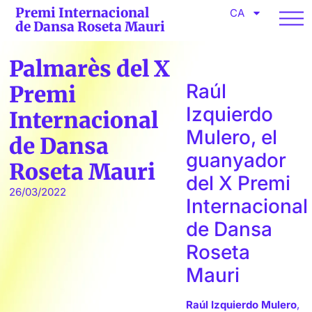
Premi Internacional
CA
de Dansa Roseta Mauri
Palmarès del X
Raúl
Premi
Izquierdo
Internacional
Mulero, el
de Dansa
guanyador
Roseta Mauri
del X Premi
26/03/2022
Internacional
de Dansa
Roseta
Mauri
Raúl Izquierdo Mulero
,