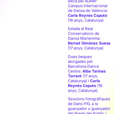
Beca pel ADAM-
Campus Internacional
de Dansa de València:
Carla Reynés Caputo
(16 anys, Catalunya)
Estada al Real
Conservatorio de
Danza Mariemma:
Bernat Giménez Suesa
(17 anys, Catalunya)
Dues beques
atorgades pel
Barcelona Dance
Centre:
Alba Tarinas
Torrent
(17 anys,
Catalunya) i
Carla
Reynés Caputo
(16
anys, Catalunya).
Sessions fotogràfiques
de Dans PXL a la
guanyador o guanyador
del Premi del Públic i