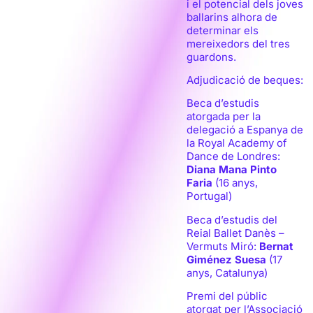
i el potencial dels joves
ballarins alhora de
determinar els
mereixedors del tres
guardons.
Adjudicació de beques:
Beca d’estudis
atorgada per la
delegació a Espanya de
la Royal Academy of
Dance de Londres:
Diana Mana Pinto
Faria
(16 anys,
Portugal)
Beca d’estudis del
Reial Ballet Danès –
Vermuts Miró:
Bernat
Giménez Suesa
(17
anys, Catalunya)
Premi del públic
atorgat per l’Associació