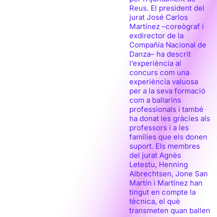
Reus. El president del
jurat José Carlos
Martínez –coreògraf i
exdirector de la
Compañía Nacional de
Danza– ha descrit
l’experiència al
concurs com una
experiència valuosa
per a la seva formació
com a ballarins
professionals i també
ha donat les gràcies als
professors i a les
famílies que els donen
suport. Els membres
del jurat Agnès
Letestu, Henning
Albrechtsen, Jone San
Martín i Martínez han
tingut en compte la
tècnica, el què
transmeten quan ballen