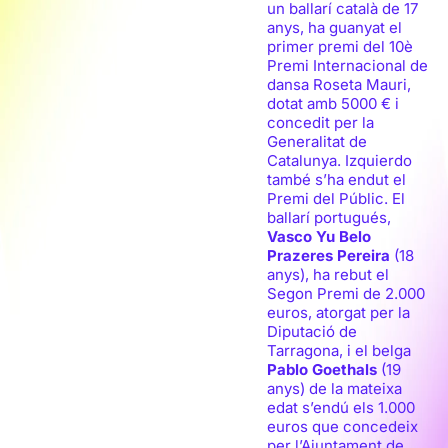
un ballarí català de 17
anys, ha guanyat el
primer premi del 10è
Premi Internacional de
dansa Roseta Mauri,
dotat amb 5000 € i
concedit per la
Generalitat de
Catalunya. Izquierdo
també s’ha endut el
Premi del Públic. El
ballarí portugués,
Vasco Yu Belo
Prazeres Pereira
(18
anys), ha rebut el
Segon Premi de 2.000
euros, atorgat per la
Diputació de
Tarragona, i el belga
Pablo Goethals
(19
anys) de la mateixa
edat s’endú els 1.000
euros que concedeix
per l’Ajuntament de