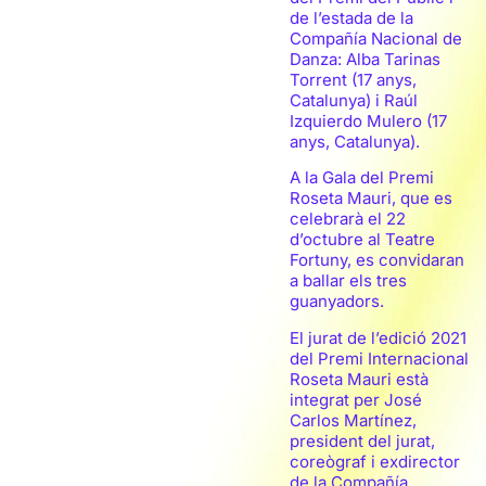
de l’estada de la
Compañía Nacional de
Danza: Alba Tarinas
Torrent (17 anys,
Catalunya) i Raúl
Izquierdo Mulero (17
anys, Catalunya).
A la Gala del Premi
Roseta Mauri, que es
celebrarà el 22
d’octubre al Teatre
Fortuny, es convidaran
a ballar els tres
guanyadors.
El jurat de l’edició 2021
del Premi Internacional
Roseta Mauri està
integrat per José
Carlos Martínez,
president del jurat,
coreògraf i exdirector
de la Compañía