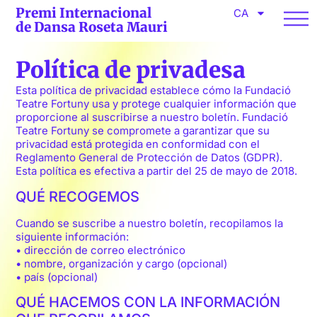
Premi Internacional
CA
de Dansa Roseta Mauri
Política de privadesa
Esta política de privacidad establece cómo la Fundació
Teatre Fortuny usa y protege cualquier información que
proporcione al suscribirse a nuestro boletín. Fundació
Teatre Fortuny se compromete a garantizar que su
privacidad está protegida en conformidad con el
Reglamento General de Protección de Datos (GDPR).
Esta política es efectiva a partir del 25 de mayo de 2018.
QUÉ RECOGEMOS
Cuando se suscribe a nuestro boletín, recopilamos la
siguiente información:
• dirección de correo electrónico
• nombre, organización y cargo (opcional)
• país (opcional)
QUÉ HACEMOS CON LA INFORMACIÓN