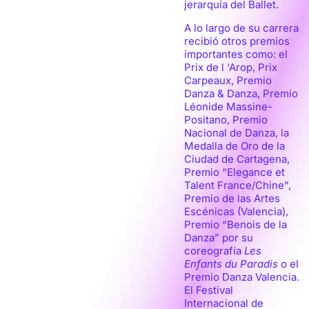
jerarquía del Ballet.
A lo largo de su carrera
recibió otros premios
importantes como: el
Prix de l ‘Arop, Prix
Carpeaux, Premio
Danza & Danza, Premio
Léonide Massine-
Positano, Premio
Nacional de Danza, la
Medalla de Oro de la
Ciudad de Cartagena,
Premio “Elegance et
Talent France/Chine”,
Premio de las Artes
Escénicas (Valencia),
Premio “Benois de la
Danza” por su
coreografía
Les
Enfants du Paradis
o el
Premio Danza Valencia.
El Festival
Internacional de